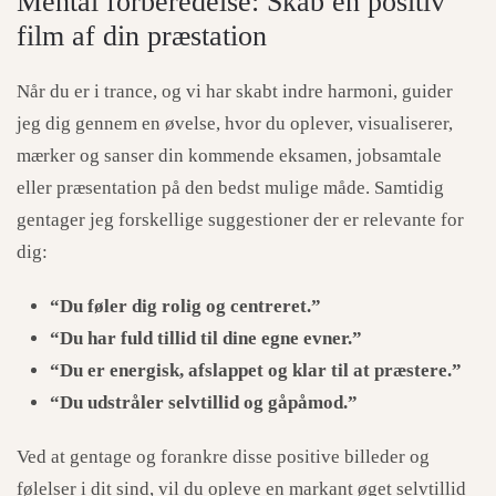
Mental forberedelse: Skab en positiv
film af din præstation
Når du er i trance, og vi har skabt indre harmoni, guider
jeg dig gennem en øvelse, hvor du oplever, visualiserer,
mærker og sanser din kommende eksamen, jobsamtale
eller præsentation på den bedst mulige måde. Samtidig
gentager jeg forskellige suggestioner der er relevante for
dig:
“
Du
føler dig rolig og centreret.”
“
Du
har fuld tillid til dine egne evner.”
“
Du
er energisk, afslappet og klar til at præstere.”
“
Du
udstråler selvtillid og gåpåmod.”
Ved at gentage og forankre disse positive billeder og
følelser i dit sind, vil du opleve en markant øget selvtillid