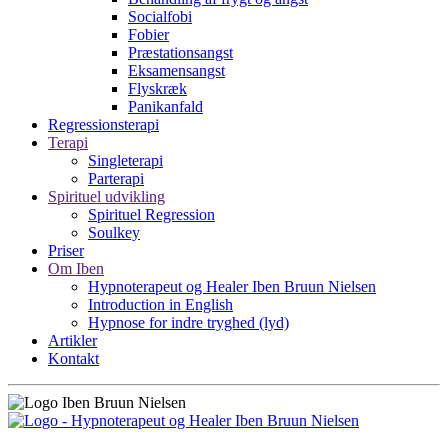
Socialfobi
Fobier
Præstationsangst
Eksamensangst
Flyskræk
Panikanfald
Regressionsterapi
Terapi
Singleterapi
Parterapi
Spirituel udvikling
Spirituel Regression
Soulkey
Priser
Om Iben
Hypnoterapeut og Healer Iben Bruun Nielsen
Introduction in English
Hypnose for indre tryghed (lyd)
Artikler
Kontakt