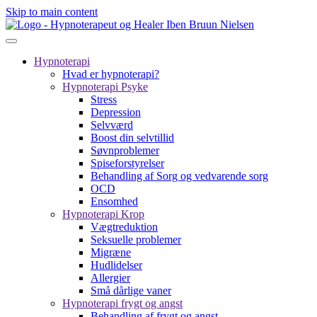
Skip to main content
Hypnoterapi
Hvad er hypnoterapi?
Hypnoterapi Psyke
Stress
Depression
Selvværd
Boost din selvtillid
Søvnproblemer
Spiseforstyrelser
Behandling af Sorg og vedvarende sorg
OCD
Ensomhed
Hypnoterapi Krop
Vægtreduktion
Seksuelle problemer
Migræne
Hudlidelser
Allergier
Små dårlige vaner
Hypnoterapi frygt og angst
Behandling af frygt og angst